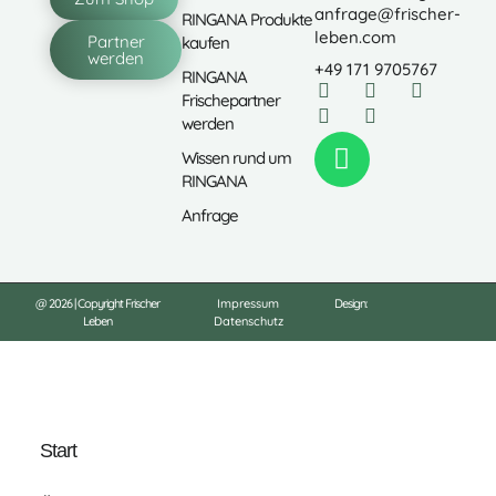
anfrage@frischer-
RINGANA Produkte
leben.com
Partner
kaufen
werden
+49 171 9705767
RINGANA
Frischepartner
werden
Wissen rund um
RINGANA
Anfrage
@ 2026 | Copyright Frischer
Impressum
Design:
Leben
Datenschutz
Start