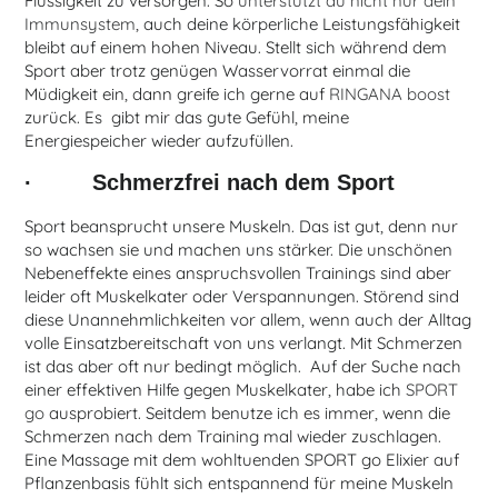
Flüssigkeit zu versorgen. So
unterstützt du nicht nur dein
Immunsystem
, auch deine körperliche Leistungsfähigkeit
bleibt auf einem hohen Niveau. Stellt sich während dem
Sport aber trotz genügen Wasservorrat einmal die
Müdigkeit ein, dann greife ich gerne auf
RINGANA boost
zurück. Es gibt mir das gute Gefühl, meine
Energiespeicher wieder aufzufüllen.
· Schmerzfrei nach dem Sport
Sport beansprucht unsere Muskeln. Das ist gut, denn nur
so wachsen sie und machen uns stärker. Die unschönen
Nebeneffekte eines anspruchsvollen Trainings sind aber
leider oft Muskelkater oder Verspannungen. Störend sind
diese Unannehmlichkeiten vor allem, wenn auch der Alltag
volle Einsatzbereitschaft von uns verlangt. Mit Schmerzen
ist das aber oft nur bedingt möglich. Auf der Suche nach
einer effektiven Hilfe gegen Muskelkater, habe ich
SPORT
go
ausprobiert. Seitdem benutze ich es immer, wenn die
Schmerzen nach dem Training mal wieder zuschlagen.
Eine Massage mit dem wohltuenden SPORT go Elixier auf
Pflanzenbasis fühlt sich entspannend für meine Muskeln