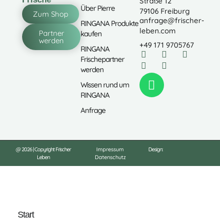
Straße 12
Über Pierre
79106 Freiburg
Zum Shop
anfrage@frischer-
RINGANA Produkte
leben.com
Partner
kaufen
werden
+49 171 9705767
RINGANA
Frischepartner
werden
Wissen rund um
RINGANA
Anfrage
@ 2026 | Copyright Frischer
Impressum
Design:
Leben
Datenschutz
Start