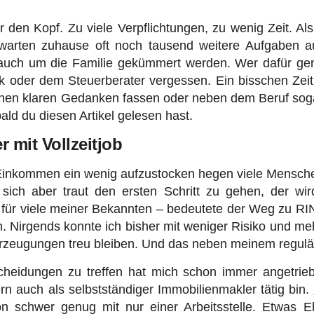
den Kopf. Zu viele Verpflichtungen, zu wenig Zeit. Als
 warten zuhause oft noch tausend weitere Aufgaben au
auch um die Familie gekümmert werden. Wer dafür gen
k oder dem Steuerberater vergessen. Ein bisschen Zeit
inen klaren Gedanken fassen oder neben dem Beruf sogar
ld du diesen Artikel gelesen hast.
 mit Vollzeitjob
inkommen ein wenig aufzustocken hegen viele Menschen
 sich aber traut den ersten Schritt zu gehen, der w
h für viele meiner Bekannten – bedeutete der Weg zu R
. Nirgends konnte ich bisher mit weniger Risiko und meh
zeugungen treu bleiben. Und das neben meinem reguläre
cheidungen zu treffen hat mich schon immer angetrie
n auch als selbstständiger Immobilienmakler tätig bin.
 schwer genug mit nur einer Arbeitsstelle. Etwas Eh