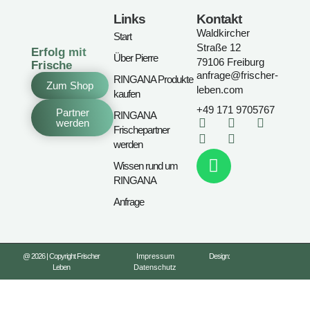
Links
Kontakt
Waldkircher
Start
Straße 12
Erfolg mit
Über Pierre
79106 Freiburg
Frische
anfrage@frischer-
RINGANA Produkte
Zum Shop
leben.com
kaufen
+49 171 9705767
Partner
RINGANA
werden
Frischepartner
werden
Wissen rund um
RINGANA
Anfrage
@ 2026 | Copyright Frischer
Impressum
Design:
Leben
Datenschutz